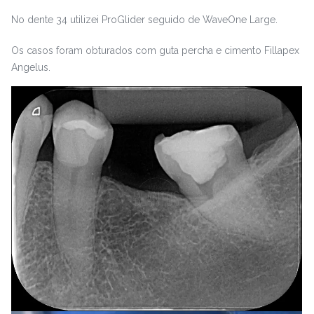
No dente 34 utilizei ProGlider seguido de WaveOne Large.
Os casos foram obturados com guta percha e cimento Fillapex
Angelus.