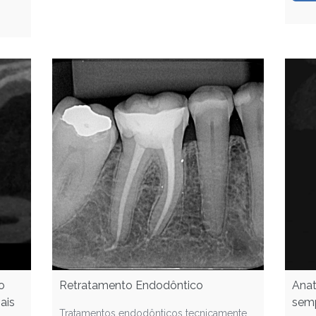
o
Retratamento Endodôntico
Anat
ais
semp
Tratamentos endodônticos tecnicamente