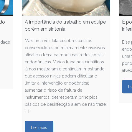
 do
A importância do trabalho em equipe
É po
porém em sintonia
infe
Mais uma vez falarei sobre acessos
idade
E se
conservadores ou minimamente invasivos
endo
afinal é o tema da moda nas redes sociais
uma t
endodônticas. Vários trabalhos científicos
pont
já nos mostraram e continuam mostrando
alveo
que acessos ninjas podem dificultar e
limitar a intervenção endodôntica;
L
aumentar o risco de fratura de
instrumentos; desrespeitam princípios
básicos de desinfecção além de não trazer
[...]
Ler mais