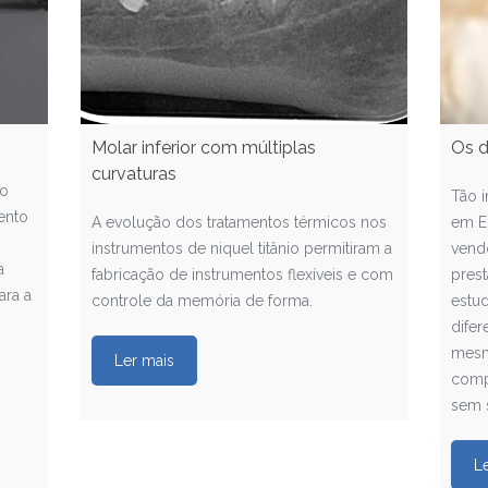
Molar inferior com múltiplas
Os d
curvaturas
co
Tão 
ento
A evolução dos tratamentos térmicos nos
em E
instrumentos de niquel titânio permitiram a
vend
a
fabricação de instrumentos flexíveis e com
pres
ara a
controle da memória de forma.
estu
difer
mesm
Ler mais
comp
sem s
L