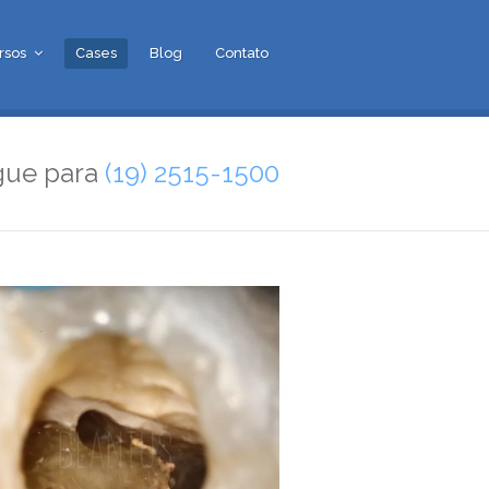
rsos
Cases
Blog
Contato
gue para
(19) 2515-1500