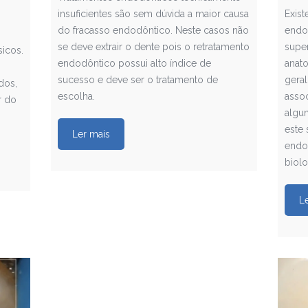
insuficientes são sem dúvida a maior causa
Exis
do fracasso endodôntico. Neste casos não
endod
se deve extrair o dente pois o retratamento
super
icos.
endodôntico possui alto índice de
anat
sucesso e deve ser o tratamento de
geral
dos,
escolha.
asso
r do
algu
este 
Ler mais
endo
biolo
L