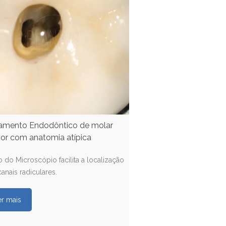
amento Endodôntico de molar
rior com anatomia atípica
 do Microscópio facilita a localização
anais radiculares.
er mais