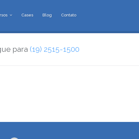
rsos
Cases
Blog
Contato
gue para
(19) 2515-1500