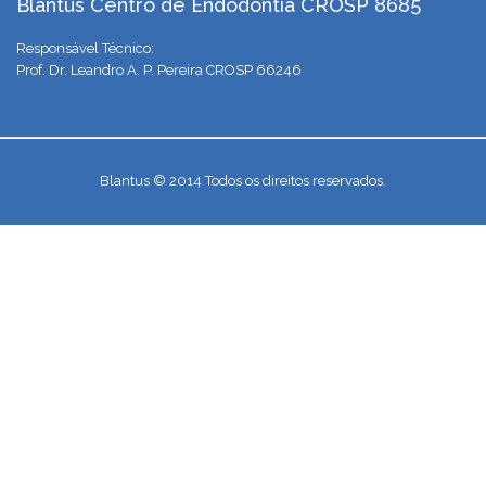
Blantus Centro de Endodontia CROSP 8685
Responsável Técnico:
Prof. Dr. Leandro A. P. Pereira CROSP 66246
Blantus © 2014 Todos os direitos reservados.