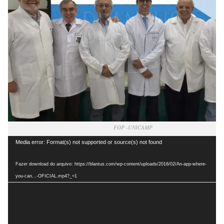
FOP -UNICAMP
Tocador
Media error: Format(s) not supported or source(s) not found
de
vídeo
Fazer download do arquivo: https://blantus.com/wp-content/uploads/2016/02/An-app-where-
you-can...-OFICIAL.mp4?_=1