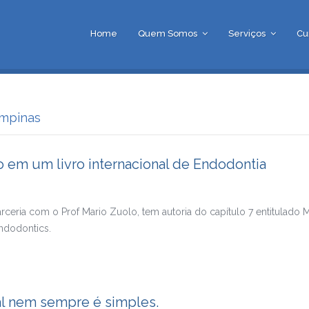
Home
Quem Somos
Serviços
Cu
ampinas
 em um livro internacional de Endodontia
ceria com o Prof Mario Zuolo, tem autoria do capítulo 7 entitulado M
ndodontics.
al nem sempre é simples.