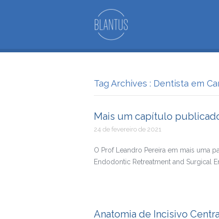
Tag Archives : Dentista em C
Mais um capítulo publicado
24 de fevereiro de 2021
O Prof Leandro Pereira em mais uma par
Endodontic Retreatment and Surgical E
Anatomia de Incisivo Centr