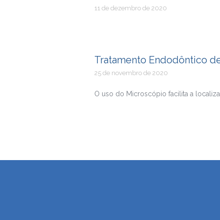
11 de dezembro de 2020
Tratamento Endodôntico de 
25 de novembro de 2020
O uso do Microscópio facilita a localiz