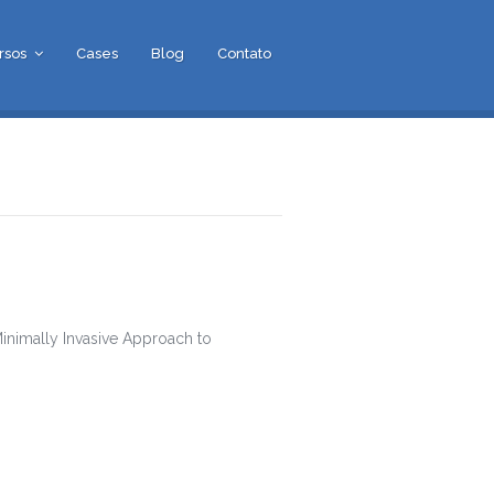
rsos
Cases
Blog
Contato
inimally Invasive Approach to