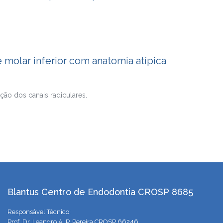
molar inferior com anatomia atípica
ação dos canais radiculares.
Blantus Centro de Endodontia CROSP 8685
Responsável Técnico:
Prof. Dr. Leandro A. P. Pereira CROSP 66246