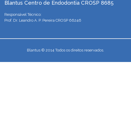
Blantus Centro de Endodontia CROSP 8685
Responsável Técnico:
Prof. Dr. Leandro A. P. Pereira CROSP 66246
Blantus © 2014 Todos os direitos reservados.